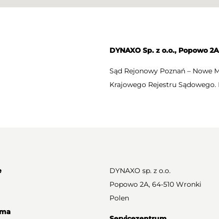
DYNAXO Sp. z o.o., Popowo 2A
Sąd Rejonowy Poznań – Nowe Mi
Krajowego Rejestru Sądowego. 
e
DYNAXO sp. z o.o.
Popowo 2A, 64-510 Wronki
Polen
rma
Servicezentrum