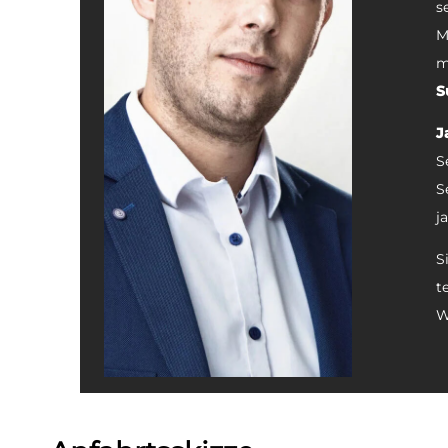
s
M
m
S
J
S
S
j
S
t
W