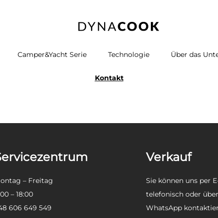
Camper&Yacht Serie
Technologie
Über das Un
Kontakt
fen?
Servicezentrum
Verkauf
ontag – Freitag
Sie können uns per E-
:00 – 18:00
telefonisch oder übe
48 606 649 549
WhatsApp kontaktier