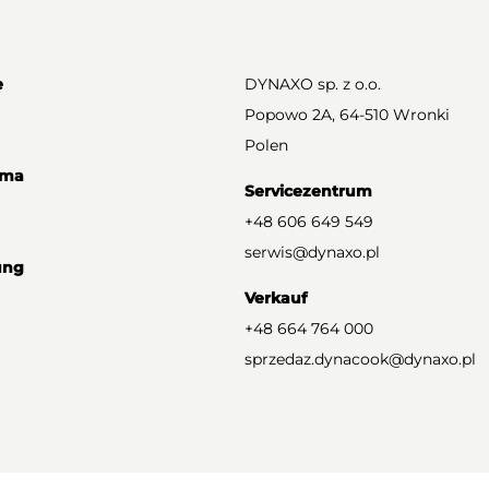
e
DYNAXO sp. z o.o.
Popowo 2A, 64-510 Wronki
Polen
rma
Servicezentrum
+48 606 649 549
serwis@dynaxo.pl
ung
Verkauf
+48 664 764 000
sprzedaz.dynacook@dynaxo.pl