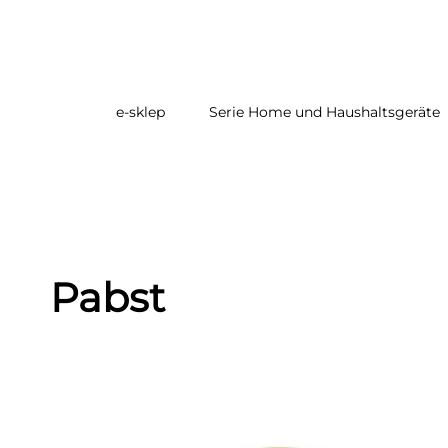
e-sklep
Serie Home und Haushaltsgeräte
Strona główna
/
Gdzie kupić
/
Sklepy Camper & Yacht
Pabst