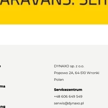
e
DYNAXO sp. z o.o.
Popowo 2A, 64-510 Wronki
Polen
rma
Servicezentrum
+48 606 649 549
serwis@dynaxo.pl
ung