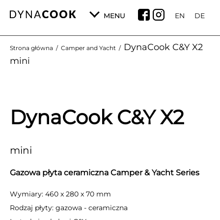
MENU
EN
DE
DynaCook C&Y X2
Strona główna
/
Camper and Yacht
/
mini
DynaCook C&Y X2
mini
Gazowa płyta ceramiczna Camper & Yacht Series
Wymiary: 460 x 280 x 70 mm
Rodzaj płyty: gazowa - ceramiczna