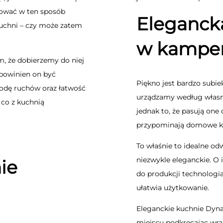
hować w ten sposób
Eleganck
kuchni – czy może zatem
w kamperz
, że dobierzemy do niej
powinien on być
Piękno jest bardzo subi
obodę ruchów oraz łatwość
urządzamy według własny
 co z kuchnią
jednak to, że pasują on
przypominają domowe kuc
To właśnie to idealne od
niezwykle eleganckie. O 
ie
do produkcji technologia,
ułatwia użytkowanie.
Eleganckie kuchnie Dyn
miejscu podkręcając wra