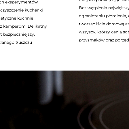
ych eksperymentów.
Bez wątpienia największ
oczyszczenie kuchenki
ograniczeniu płomienia, a
tetyczne
kuchnie
tworząc iście domową a
az kamperom
. Delikatny
wszyscy, którzy cenią so
t bezpieczniejszy,
przysmaków oraz porządek
zlanego tłuszczu