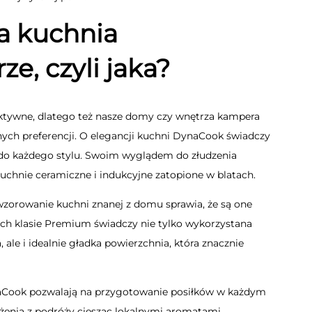
a kuchnia
e, czyli jaka?
ektywne, dlatego też nasze domy czy wnętrza kampera
ch preferencji. O elegancji kuchni DynaCook świadczy
e do każdego stylu. Swoim wyglądem do złudzenia
hnie ceramiczne i indukcyjne zatopione w blatach.
wzorowanie kuchni znanej z domu sprawia, że są one
ich klasie Premium świadczy nie tylko wykorzystana
 ale i idealnie gładka powierzchnia, która znacznie
aCook pozwalają na przygotowanie posiłków w każdym
żenia z podróży ciesząc lokalnymi aromatami.