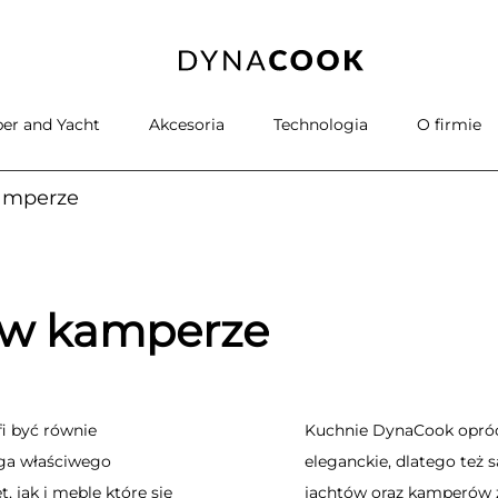
er and Yacht
Akcesoria
Technologia
O firmie
amperze
 w kamperze
i być równie
Kuchnie DynaCook oprócz
aga właściwego
eleganckie, dlatego też
 jak i meble które się
jachtów oraz kamperów z