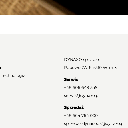
DYNAXO sp. z o.o.
a
Popowo 2A, 64-510 Wronki
 technologia
Serwis
+48 606 649 549
serwis@dynaxo.pl
Sprzedaż
+48 664 764 000
sprzedaz.dynacook@dynaxo.pl