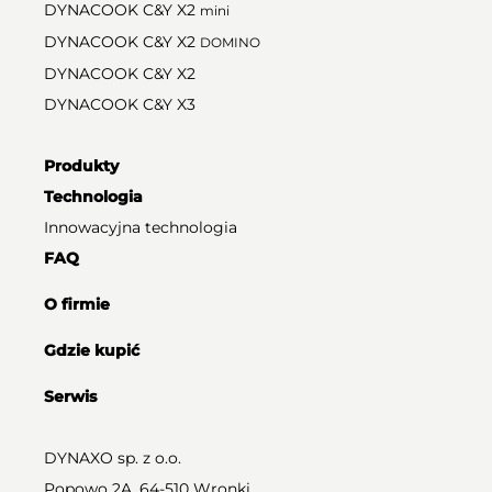
DYNACOOK C&Y X2
mini
DYNACOOK C&Y X2
DOMINO
DYNACOOK C&Y X2
DYNACOOK C&Y X3
Produkty
Technologia
Innowacyjna technologia
FAQ
O firmie
Gdzie kupić
Serwis
DYNAXO sp. z o.o.
Popowo 2A, 64-510 Wronki