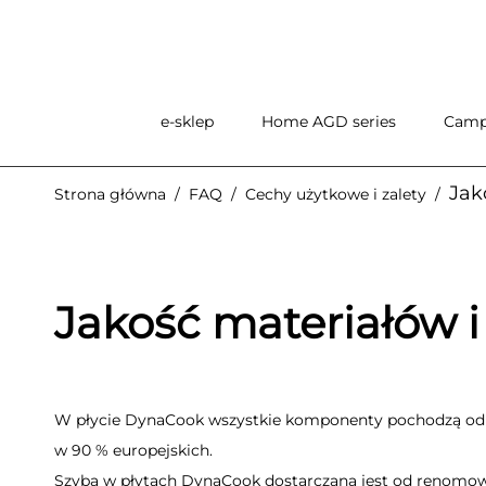
e-sklep
Home AGD series
Camp
Jak
Strona główna
/
FAQ
/
Cechy użytkowe i zalety
/
Jakość materiałów
W płycie DynaCook wszystkie komponenty pochodzą o
w 90 % europejskich.
Szyba w płytach DynaCook dostarczana jest od renomo