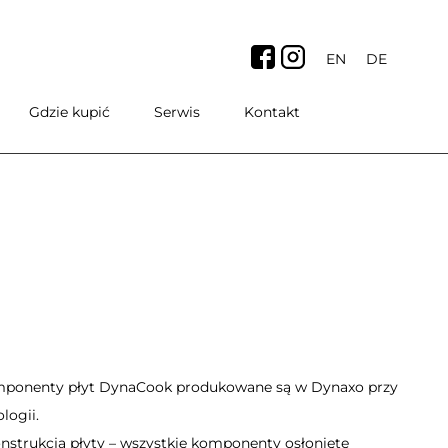
EN
DE
Gdzie kupić
Serwis
Kontakt
mponenty płyt DynaCook produkowane są w Dynaxo przy
logii.
nstrukcja płyty – wszystkie komponenty osłonięte