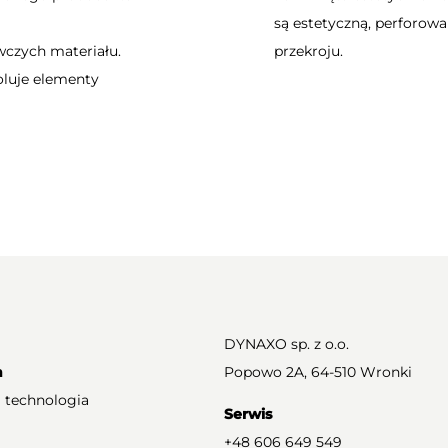
są estetyczną, perforow
wczych materiału.
przekroju.
oluje elementy
DYNAXO sp. z o.o.
a
Popowo 2A, 64-510 Wronki
 technologia
Serwis
+48 606 649 549