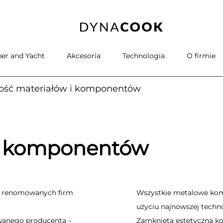
er and Yacht
Akcesoria
Technologia
O firmie
ość materiałów i komponentów
 i komponentów
d renomowanych firm
Wszystkie metalowe ko
użyciu najnowszej techno
wanego producenta –
Zamknięta estetyczna ko